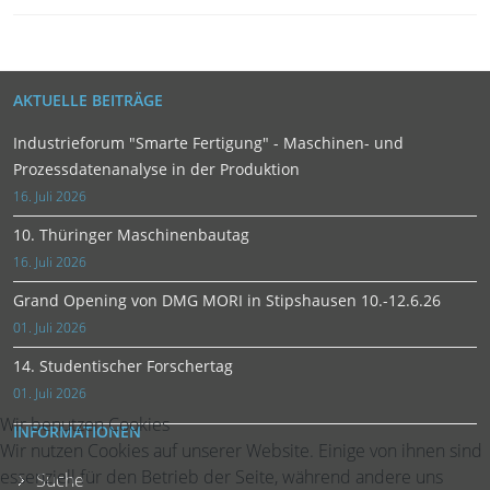
AKTUELLE BEITRÄGE
Industrieforum "Smarte Fertigung" - Maschinen- und
Prozessdatenanalyse in der Produktion
16. Juli 2026
10. Thüringer Maschinenbautag
16. Juli 2026
Grand Opening von DMG MORI in Stipshausen 10.-12.6.26
01. Juli 2026
14. Studentischer Forschertag
01. Juli 2026
Wir benutzen Cookies
INFORMATIONEN
Wir nutzen Cookies auf unserer Website. Einige von ihnen sind
essenziell für den Betrieb der Seite, während andere uns
Suche