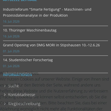
Industrieforum "Smarte Fertigung" - Maschinen- und
Prozessdatenanalyse in der Produktion
16. Juli 2026
10. Thüringer Maschinenbautag
16. Juli 2026
Grand Opening von DMG MORI in Stipshausen 10.-12.6.26
01. Juli 2026
14. Studentischer Forschertag
01. Juli 2026
Wir benutzen Cookies
INFORMATIONEN
Wir nutzen Cookies auf unserer Website. Einige von ihnen sind
essenziell für den Betrieb der Seite, während andere uns
Suche
helfen, diese Website und die Nutzererfahrung zu verbessern
Kontaktadresse
(Tracking Cookies). Sie können selbst entscheiden, ob Sie die
Cookies zulassen möchten. Bitte beachten Sie, dass bei einer
Wegbeschreibung
Ablehnung womöglich nicht mehr alle Funktionalitäten der