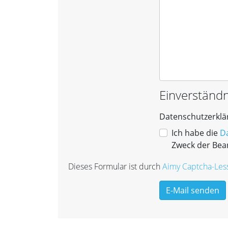
Einverständn
Datenschutzerklä
Datenschutz
Ich habe die
D
Zweck der Bear
Dieses Formular ist durch
Aimy Captcha-Les
E-Mail senden