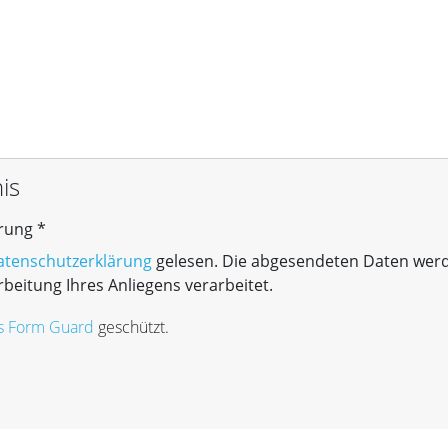
is
rung
*
erklärung
atenschutzerklärung
gelesen. Die abgesendeten Daten wer
beitung Ihres Anliegens verarbeitet.
s Form Guard
geschützt.