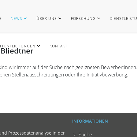
E
NEWS
ÜBER UNS
FORSCHUNG
DIENSTLEIST
FFENTLICHUNGEN
KONTAKT
 Bliedtner
sind wir immer auf der Suche nach geeigneten Bewerber:innen
fenen Stellenausschreibungen oder Ihre Initiativbewerbung.
INFORMATIONEN
und Prozessdatenanalyse in der
Suche