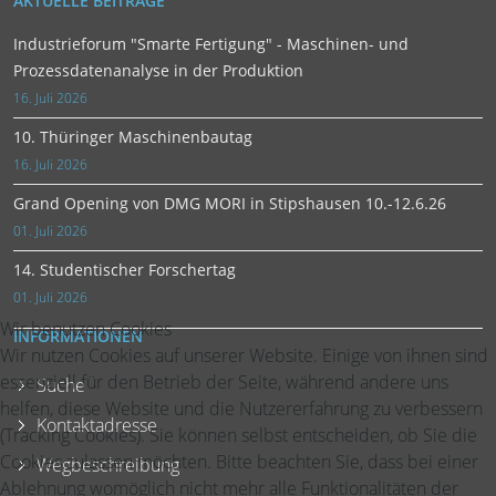
AKTUELLE BEITRÄGE
Industrieforum "Smarte Fertigung" - Maschinen- und
Prozessdatenanalyse in der Produktion
16. Juli 2026
10. Thüringer Maschinenbautag
16. Juli 2026
Grand Opening von DMG MORI in Stipshausen 10.-12.6.26
01. Juli 2026
14. Studentischer Forschertag
01. Juli 2026
Wir benutzen Cookies
INFORMATIONEN
Wir nutzen Cookies auf unserer Website. Einige von ihnen sind
essenziell für den Betrieb der Seite, während andere uns
Suche
helfen, diese Website und die Nutzererfahrung zu verbessern
Kontaktadresse
(Tracking Cookies). Sie können selbst entscheiden, ob Sie die
Cookies zulassen möchten. Bitte beachten Sie, dass bei einer
Wegbeschreibung
Ablehnung womöglich nicht mehr alle Funktionalitäten der