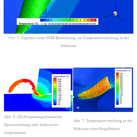
Abb. 5
:
Ergebnis einer FEM-Berechnung zur Temperaturverteilung in der
Wirkzone
Abb. 6:
2D-Zerspanungssimulation:
Abb. 7: Temperaturverteilung in der
Spanentstehung und -form sowie -
Wirkzone eines Kugelfräsers
temperaturen