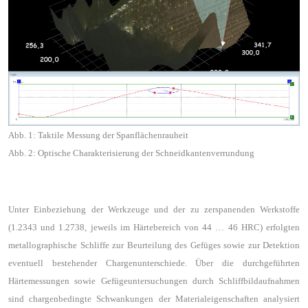
Abb. 1: Taktile Messung der Spanflächenrauheit
Abb. 2: Optische Charakterisierung der Schneidkantenverrundung
Unter Einbeziehung der Werkzeuge und der zu zerspanenden Werkstoffe
(1.2343 und 1.2738, jeweils im Härtebereich von 44 … 46 HRC) erfolgten
metallographische Schliffe zur Beurteilung des Gefüges sowie zur Detektion
eventuell bestehender Chargenunterschiede. Über die durchgeführten
Härtemessungen sowie Gefügeuntersuchungen durch Schliffbildaufnahmen
sind chargenbedingte Schwankungen der Materialeigenschaften analysiert