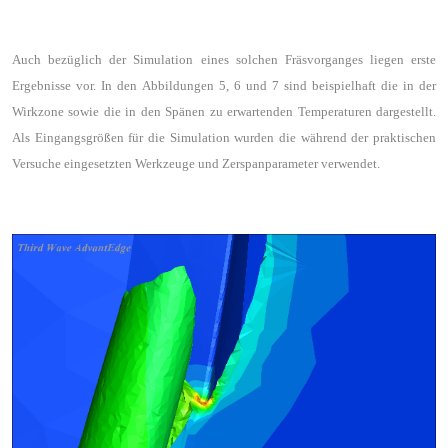
Auch bezüglich der Simulation eines solchen Fräsvorganges liegen erste
Ergebnisse vor. In den Abbildungen 5, 6 und 7 sind beispielhaft die in der
Wirkzone sowie die in den Spänen zu erwartenden Temperaturen dargestellt.
Als Eingangsgrößen für die Simulation wurden die während der praktischen
Versuche eingesetzten Werkzeuge und Zerspanparameter verwendet.