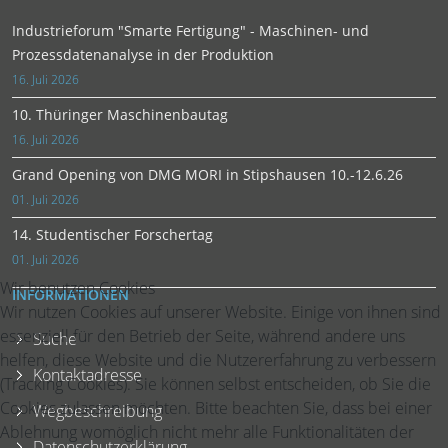
Industrieforum "Smarte Fertigung" - Maschinen- und
Prozessdatenanalyse in der Produktion
16. Juli 2026
10. Thüringer Maschinenbautag
16. Juli 2026
Grand Opening von DMG MORI in Stipshausen 10.-12.6.26
01. Juli 2026
14. Studentischer Forschertag
01. Juli 2026
Wir benutzen Cookies
INFORMATIONEN
Wir nutzen Cookies auf unserer Website. Einige von ihnen sind
essenziell für den Betrieb der Seite, während andere uns
Suche
helfen, diese Website und die Nutzererfahrung zu verbessern
Kontaktadresse
(Tracking Cookies). Sie können selbst entscheiden, ob Sie die
Cookies zulassen möchten. Bitte beachten Sie, dass bei einer
Wegbeschreibung
Ablehnung womöglich nicht mehr alle Funktionalitäten der
Datenschutzerklärung